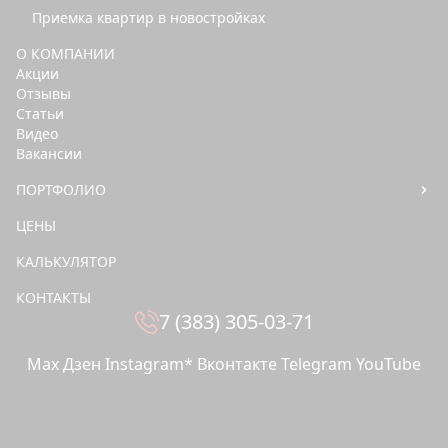
Приемка квартир в новостройках
Приемка квартир в
новостройках
О КОМПАНИИ
О компании
Акции
Сотрудники
Отзывы
Статьи
Акции
Видео
Отзывы
Вакансии
Статьи
Видео
ПОРТФОЛИО
Вакансии
ЦЕНЫ
Портфолио
Дизайн-проекты
КАЛЬКУЛЯТОР
Ремонты
КОНТАКТЫ
Цены
8
7 (383) 305-03-71
Контакты
(383)
Дизайн интерьера
305-
Max
Дзен
Instagram*
Вконтакте
Telegram
YouTube
Услуги
03-71
Капитальный ремонт
квартир