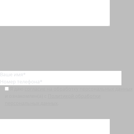
Узнайте точную стоимость дизайн-проекта интерьера
Я даю
согласие на обработку персональных данных
и ознакомлен(а) с
Политикой обработки
персональных данных
.
Перед отправкой заявки, пожалуйста, убедитесь, что у вас выключен VPN.