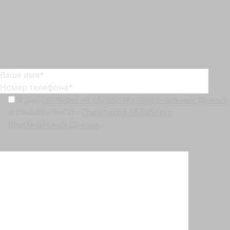
Рассчитайте стоимость ремонта по площади и видам
работ
Я даю
согласие на обработку персональных данных
и ознакомлен(а) с
Политикой обработки
персональных данных
.
Перед отправкой заявки, пожалуйста, убедитесь, что у вас выключен VPN.