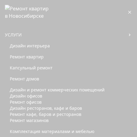
Дизайн интерьера
Услуги
Капитальный ремонт
квартир
Капсульный ремонт
УСЛУГИ
Ремонт домов
Дизайн интерьера
Дизайн и ремонт
коммерческих
Ремонт квартир
помещений
Капсульный ремонт
Дизайн офисов
Ремонт офисов
Ремонт домов
Дизайн кафе, баров и
Дизайн и ремонт коммерческих помещений
ресторанов
Дизайн офисов
Ремонт кафе, баров и
Ремонт офисов
ресторанов
Дизайн ресторанов, кафе и баров
Ремонт магазинов
Ремонт кафе, баров и ресторанов
Ремонт магазинов
Комплектация
материалами и
Комплектация материалами и мебелью
мебелью