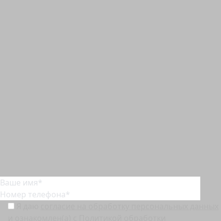
которому и будем делать ремонт.
07.12.25
Навигация по записям
Назад
1
2
Укажите Ваше имя и контакты
– мы свяжемся
с Вами, чтобы обсудить все
интересующие Вас вопросы.
При желании можете отправить сообщение
на эл. адрес:
sales@stroikaveka54.ru
Оставьте заявку
на расчет стоимости ремонта
Я даю
согласие на обработку персональных данных
и ознакомлен(а) с
Политикой обработки