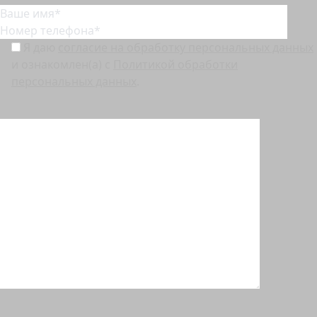
Я даю
согласие на обработку персональных данных
и ознакомлен(а) с
Политикой обработки
персональных данных
.
Перед отправкой заявки, пожалуйста, убедитесь, что у вас выключен VPN.