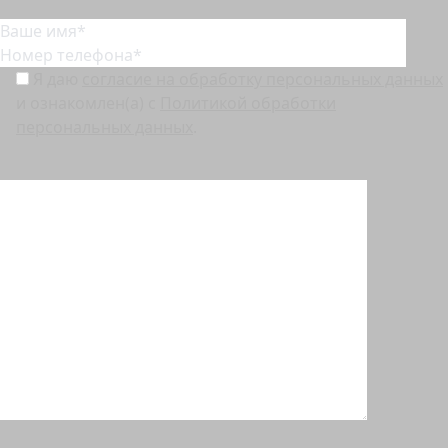
Запишитесь на бесплатную консультацию
Я даю
согласие на обработку персональных данных
и ознакомлен(а) с
Политикой обработки
персональных данных
.
Перед отправкой заявки, пожалуйста, убедитесь, что у вас выключен VPN.