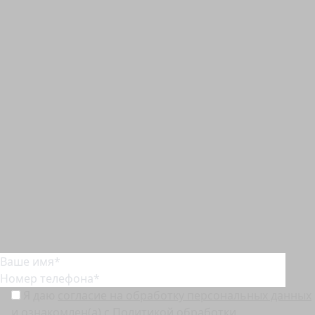
8 (383) 305-03-71
sales@stroikaveka54.ru
г. Новосибирск,
ул. Немировича-Данченко, 156,
2 этаж, офис 9
Показать на карте
Cоц. сети:
Дзен
Instagram*
Вконтакте
Telegram
YouTube
Max
© 2009 - 2026 «БИЛДИНГ ДЕЗИГН» ИНН 5404206180
Политика обработки персональных данных
Согласие на обработку персональных данных
Политика использования файлов Cookie
*Мета признана экстремистской организацией и запрещена на территории России
Укажите Ваше имя и телефон – мы свяжемся с Вами,
чтобы обсудить все интересующие Вас вопросы
Я даю
согласие на обработку персональных данных
и ознакомлен(а) с
Политикой обработки