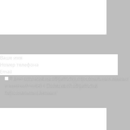
Получить технический проект
Мы отправим проект на указанную почту.
Я даю
согласие на обработку персональных данных
и ознакомлен(а) с
Политикой обработки
персональных данных
.
Перед отправкой заявки, пожалуйста, убедитесь, что у вас выключен VPN.