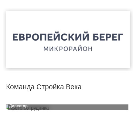
Команда Стройка Века
Константин Проскурин
Н
Директор
Г