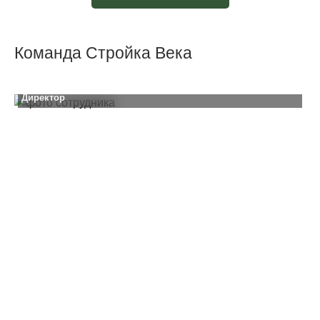
Команда Стройка Века
Константин Проскурин
Н
Директор
Г