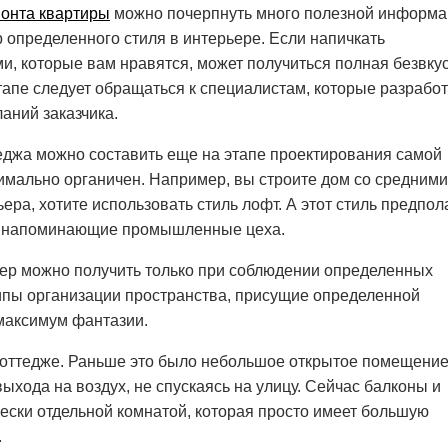
онта квартиры
можно почерпнуть много полезной информа
р определенного стиля в интерьере. Если напичкать
, которые вам нравятся, может получиться полная безвку
этапе следует обращаться к специалистам, которые разрабо
ланий заказчика.
еджа можно составить еще на этапе проектирования самой
симально органичен. Например, вы строите дом со средними
ера, хотите использовать стиль лофт. А этот стиль предпол
, напоминающие промышленные цеха.
ьер можно получить только при соблюдении определенных
ципы организации пространства, присущие определенной
 максимум фантазии.
коттедже. Раньше это было небольшое открытое помещение
ыхода на воздух, не спускаясь на улицу. Сейчас балконы и
ески отдельной комнатой, которая просто имеет большую
.