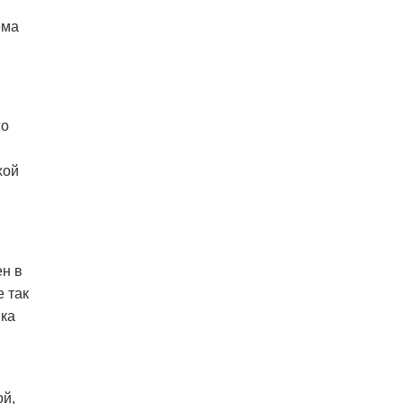
ема
го
хой
ен в
е так
ика
ой,