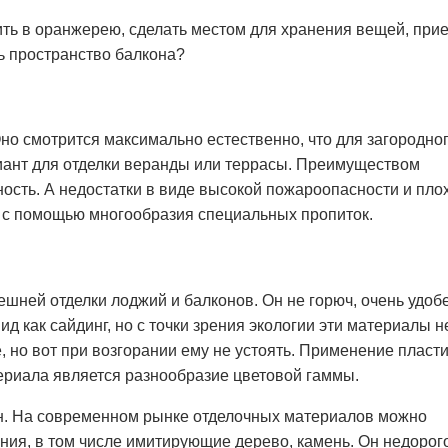
ть в оранжерею, сделать местом для хранения вещей, при
ть пространство балкона?
но смотрится максимально естественно, что для загородно
риант для отделки веранды или террасы. Преимуществом
ность. А недостатки в виде высокой пожароопасности и пло
ь с помощью многообразия специальных пропиток.
ней отделки лоджий и балконов. Он не горюч, очень удоб
д как сайдинг, но с точки зрения экологии эти материалы н
е, но вот при возгорании ему не устоять. Применение пласт
ериала является разнообразие цветовой гаммы.
н. На современном рынке отделочных материалов можно
ия, в том числе имитирующие дерево, камень. Он недорог