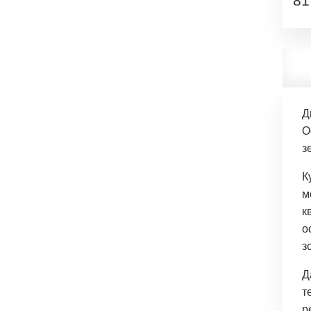
81
Д
О
з
К
м
к
о
з
Д
т
р