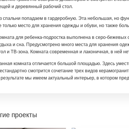
ещей и деревянный рабочий стол.
з спальни попадаем в гардеробную. Эта небольшая, но фу
е только место для хранения одежды и обуви, но также бол
омната для ребенка-подростка выполнена в серо-бежевых о
тдыха и сна. Предусмотрено много места для хранения оде
тол и ТВ-зона. Комната современная и лаконичная, в ней не
анная комната отличается большой площадью. Здесь умести
естандартно смотрится сочетание трех видов керамогранита:
 результате мы имеем актуальный интерьер, в котором пре
гие проекты