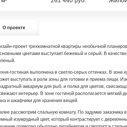
 м
261 440 руб.
Жилой
О проекте
изайн-проект трехкомнатной квартиры необычной планировк
сновными цветами выступает бежевый и серый. В качестве
еленый.
ухня-гостиная выполнена в светло-серых оттенках. В зоне 
ожет выступать в роли зоны для готовки и приема пищи. 
вадратный аквариум для рыб, и полка для цветов, свисающ
свежают интерьер. В зоне гостиной располагается мягкий ди
она и шкафчики для хранения вещей.
алее рассмотрим спальную комнату. По задумке заказчика в
емный изумрудный цвет, который контрастирует с деревянн
ешение грамотно обыграно дизайнером и смотрится стильно