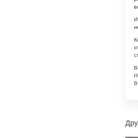
в
И
н
К
о
с
В
Н
В
Дру