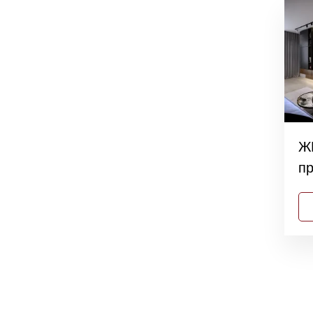
ЖК
пр